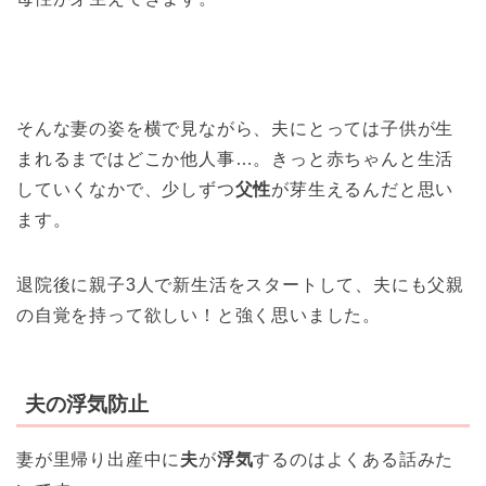
そんな妻の姿を横で見ながら、夫にとっては子供が生
まれるまではどこか他人事…。きっと
赤ちゃんと生活
していくなかで、少しずつ
父性
が芽生えるん
だと思い
ます。
退院後に親子3人で新生活をスタートして、夫にも父親
の自覚を持って欲しい！と強く思いました。
夫の浮気防止
妻が里帰り出産中に
夫
が
浮気
するのはよくある話みた